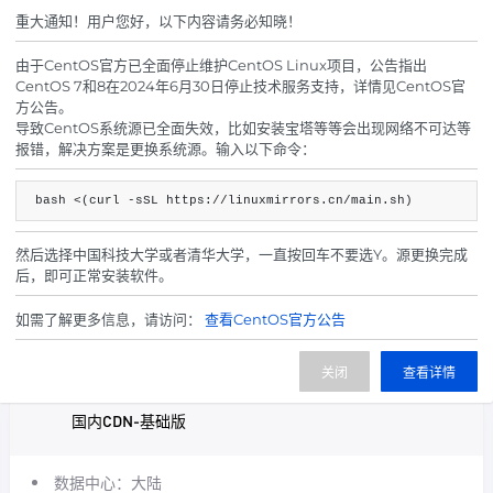
宽带限制：不限制
重大通知！用户您好，以下内容请务必知晓！
泛解析:支持
CDN系统：cdnfly
由于CentOS官方已全面停止维护CentOS Linux项目，公告指出
CentOS 7和8在2024年6月30日停止技术服务支持，详情见CentOS官
节点地区:成都,宿迁，内蒙古
方公告。
备案要求:
需要备案
导致CentOS系统源已全面失效，比如安装宝塔等等会出现网络不可达等
报错，解决方案是更换系统源。输入以下命令：
所有违反中国相关法律政策均不可接入，例如色情、赌博、毒
品等等，可接入发卡代刷等系统但不可出售以上例如色情、赌
bash <(curl -sSL https://linuxmirrors.cn/main.sh)
博、毒品等相关商品~
然后选择中国科技大学或者清华大学，一直按回车不要选Y。源更换完成
后，即可正常安装软件。
15.00
¥
起/ 月
如需了解更多信息，请访问：
查看CentOS官方公告
立即购买
关闭
查看详情
国内CDN-基础版
数据中心：大陆