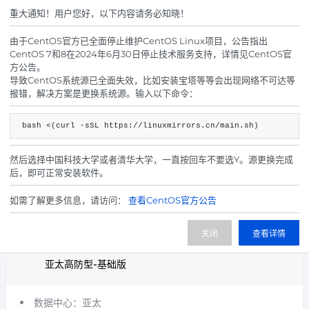
宽带限制：50Mbps
重大通知！用户您好，以下内容请务必知晓！
泛解析:支持
CDN系统：cdnfly
由于CentOS官方已全面停止维护CentOS Linux项目，公告指出
CentOS 7和8在2024年6月30日停止技术服务支持，详情见CentOS官
节点地区:十个国家
方公告。
域名备案:
无需备案
导致CentOS系统源已全面失效，比如安装宝塔等等会出现网络不可达等
报错，解决方案是更换系统源。输入以下命令：
所有违反中国相关法律政策均不可接入，例如色情、赌博、毒
品等等，可接入发卡代刷等系统但不可出售以上例如色情、赌
bash <(curl -sSL https://linuxmirrors.cn/main.sh)
博、毒品等相关商品~
然后选择中国科技大学或者清华大学，一直按回车不要选Y。源更换完成
后，即可正常安装软件。
20.00
¥
起/ 月
如需了解更多信息，请访问：
查看CentOS官方公告
立即购买
关闭
查看详情
亚太高防型-基础版
数据中心：亚太