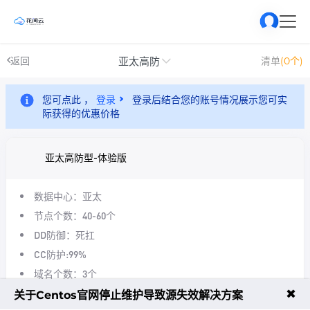
亚太高防
返回
清单
(0个)
您可点此 ，
登录
登录后结合您的账号情况展示您可实
际获得的优惠价格
亚太高防型-体验版
数据中心：亚太
节点个数：40-60个
DD防御：死扛
CC防护:99%
域名个数：3个
每月流量：20GB
✖
关于Centos官网停止维护导致源失效解决方案