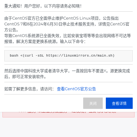
重大通知！用户您好，以下内容请务必知晓！
线路：宁波电信 机型：Intel ® I9-14900K 带宽：10Mbps DDos
原生防护：100G
由于CentOS官方已全面停止维护CentOS Linux项目，公告指出
CentOS 7和8在2024年6月30日停止技术服务支持，详情见CentOS官
109.00
¥
起/ 月
方公告。
导致CentOS系统源已全面失效，比如安装宝塔等等会出现网络不可达等
报错，解决方案是更换系统源。输入以下命令：
立即购买
bash <(curl -sSL https://linuxmirrors.cn/main.sh)
机房禁止用于以下业务及服务：无支付牌照的第三方及第
然后选择中国科技大学或者清华大学，一直按回车不要选Y。源更换完成
四方支付，易支付，发卡，卡盟，影视，代刷，代挂，刷
后，即可正常安装软件。
信誉，买号，卖号，商城，钓鱼网
站，虚拟充值，外挂辅助相关网，CC网页端，DDOS网
如需了解更多信息，请访问：
查看CentOS官方公告
页端，短信轰炸，赌博网站，云免网，诈骗网，赌博网，
色情网，小说网，等等相关违法违规
关闭
查看详情
站点。禁止搭建VPN服务、禁止搭建DNS服务、禁止搭建
NTP服务 以上业务及服务一经发现，立即永久关闭。