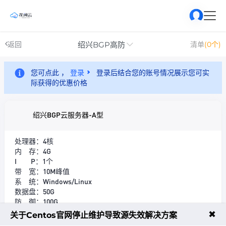
绍兴BGP高防
返回
清单
(0个)
您可点此 ，
登录
登录后结合您的账号情况展示您可实
际获得的优惠价格
绍兴BGP云服务器-A型
处理器：4核
内 存：4G
I P：1个
带 宽：10M峰值
系 统：Windows/Linux
数据盘：50G
防 御：100G
机 房：绍兴BGP
✖
关于Centos官网停止维护导致源失效解决方案