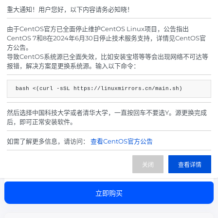
150.00
¥
起/ 月
重大通知！用户您好，以下内容请务必知晓！
立即购买
由于CentOS官方已全面停止维护CentOS Linux项目，公告指出
CentOS 7和8在2024年6月30日停止技术服务支持，详情见CentOS官
方公告。
导致CentOS系统源已全面失效，比如安装宝塔等等会出现网络不可达等
绍兴BGP云服务器-B型
报错，解决方案是更换系统源。输入以下命令：
处理器：4核
bash <(curl -sSL https://linuxmirrors.cn/main.sh)
内 存：8G
I P：1个
然后选择中国科技大学或者清华大学，一直按回车不要选Y。源更换完成
带 宽：15M峰值
后，即可正常安装软件。
系 统：Windows/Linux
数据盘：60G
如需了解更多信息，请访问：
查看CentOS官方公告
防 御：100G
机 房：绍兴BGP
200.00
关闭
查看详情
¥
起/ 月
立即购买